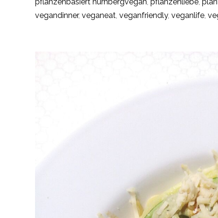
pflanzenbasiert nürnbergvegan
,
pflanzenliebe
,
pla
vegandinner
,
veganeat
,
veganfriendly
,
veganlife
,
ve