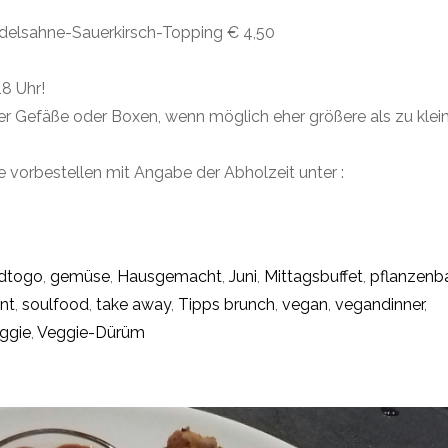
delsahne-Sauerkirsch-Topping € 4,50
8 Uhr!
er Gefäße oder Boxen, wenn möglich eher größere als zu klei
 vorbestellen mit Angabe der Abholzeit unter :
dtogo
,
gemüse
,
Hausgemacht
,
Juni
,
Mittagsbuffet
,
pflanzenba
nt
,
soulfood
,
take away
,
Tipps brunch
,
vegan
,
vegandinner
,
ggie
,
Veggie-Dürüm