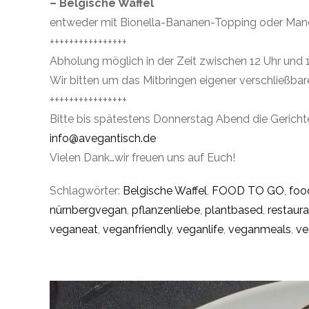
– Belgische Waffel
entweder mit Bionella-Bananen-Topping oder Man
++++++++++++++++
Abholung möglich in der Zeit zwischen 12 Uhr und 1
Wir bitten um das Mitbringen eigener verschließbar
++++++++++++++++
Bitte bis spätestens Donnerstag Abend die Gerichte
info@avegantisch.de
Vielen Dank…wir freuen uns auf Euch!
Schlagwörter:
Belgische Waffel
,
FOOD TO GO
,
foo
nürnbergvegan
,
pflanzenliebe
,
plantbased
,
restaura
veganeat
,
veganfriendly
,
veganlife
,
veganmeals
,
ve