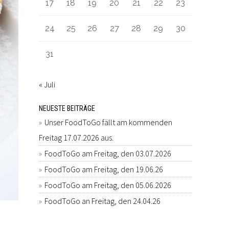
17
18
19
20
21
22
23
24
25
26
27
28
29
30
31
« Juli
NEUESTE BEITRÄGE
Unser FoodToGo fällt am kommenden
Freitag 17.07.2026 aus.
FoodToGo am Freitag, den 03.07.2026
FoodToGo am Freitag, den 19.06.26
FoodToGo am Freitag, den 05.06.2026
FoodToGo an Freitag, den 24.04.26