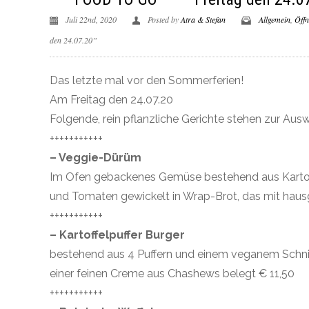
Juli 22nd, 2020
Posted by
Atra & Stefan
Allgemein
,
Öffn
den 24.07.20”
Das letzte mal vor den Sommerferien!
Am Freitag den 24.07.20
Folgende, rein pflanzliche Gerichte stehen zur Ausw
+++++++++++
– Veggie-Dürüm
Im Ofen gebackenes Gemüse bestehend aus Kartof
und Tomaten gewickelt in Wrap-Brot, das mit hau
+++++++++++
– Kartoffelpuffer Burger
bestehend aus 4 Puffern und einem veganem Schni
einer feinen Creme aus Chashews belegt € 11,50
+++++++++++