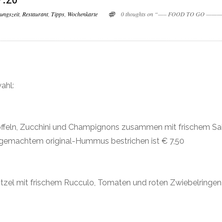
ungszeit
,
Restaurant
,
Tipps
,
Wochenkarte
0 thoughts on “—– FOOD TO GO ———F
ahl:
feln, Zucchini und Champignons zusammen mit frischem Sa
sgemachtem original-Hummus bestrichen ist € 7,50
tzel mit frischem Rucculo, Tomaten und roten Zwiebelringen