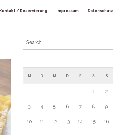
Kontakt / Reservierung
Impressum
Datenschutz
August 2026
M
D
M
D
F
S
S
1
2
3
4
5
6
7
8
9
10
11
12
13
14
15
16