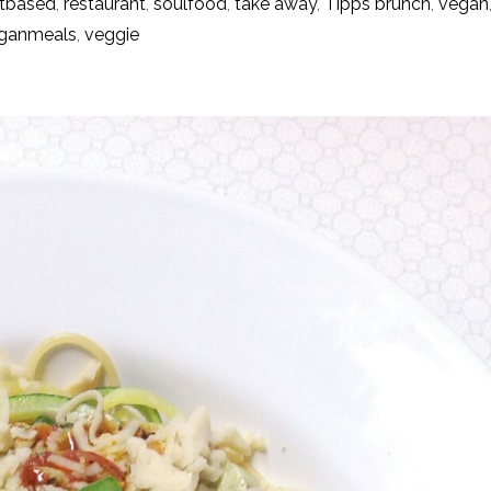
ntbased
,
restaurant
,
soulfood
,
take away
,
Tipps brunch
,
vegan
ganmeals
,
veggie