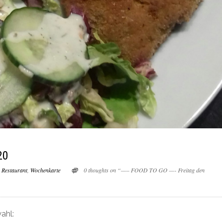
20
,
Restaurant
,
Wochenkarte
0 thoughts on “—– FOOD TO GO —- Freitag den
ahl: