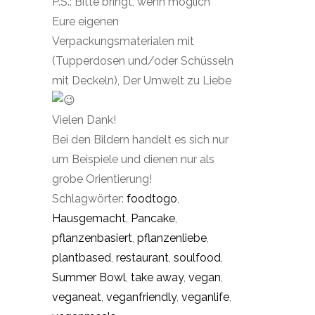
P.S.: Bitte bringt, wenn möglich
Eure eigenen
Verpackungsmaterialen mit
(Tupperdosen und/oder Schüsseln
mit Deckeln), Der Umwelt zu Liebe
Vielen Dank!
Bei den Bildern handelt es sich nur
um Beispiele und dienen nur als
grobe Orientierung!
Schlagwörter:
foodtogo
,
Hausgemacht
,
Pancake
,
pflanzenbasiert
,
pflanzenliebe
,
plantbased
,
restaurant
,
soulfood
,
Summer Bowl
,
take away
,
vegan
,
veganeat
,
veganfriendly
,
veganlife
,