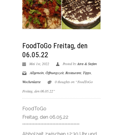
FoodToGo Freitag, den
06.05.22
Mai 1st, 2022
Posted by
Atra & Stefan
Allgemein
,
Öffnungszeit
,
Restaurant
,
Tipps
,
Wochenkarte
0 thoughts on “FoodToGo
Freitag, den 06.05.22”
FoodToGo
Freitag, den 06.05.22
**************************************
Abholzeit zwischen 12:30 Uhr und