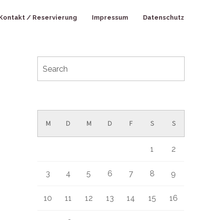
Kontakt / Reservierung
Impressum
Datenschutz
August 2026
M
D
M
D
F
S
S
1
2
3
4
5
6
7
8
9
10
11
12
13
14
15
16