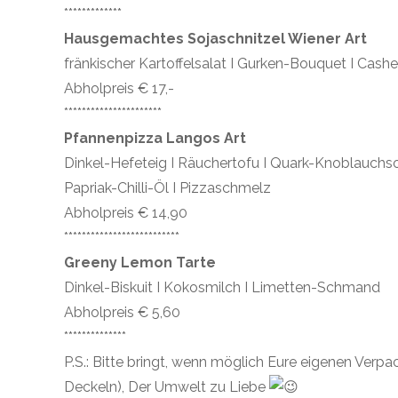
*************
Hausgemachtes Sojaschnitzel Wiener Art
fränkischer Kartoffelsalat I Gurken-Bouquet I Cash
Abholpreis € 17,-
**********************
Pfannenpizza Langos Art
Dinkel-Hefeteig I Räuchertofu I Quark-Knoblauchso
Papriak-Chilli-Öl I Pizzaschmelz
Abholpreis € 14,90
**************************
Greeny Lemon Tarte
Dinkel-Biskuit I Kokosmilch I Limetten-Schmand
Abholpreis € 5,60
**************
P.S.: Bitte bringt, wenn möglich Eure eigenen Ver
Deckeln), Der Umwelt zu Liebe