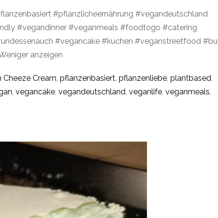
flanzenbasiert #pflanzlicheernährung #vegandeutschland
endly #vegandinner #veganmeals #foodtogo #catering
 #undessenauch #vegancake #kuchen #veganstreetfood #buf
Weniger anzeigen
an Cheeze Cream
,
pflanzenbasiert
,
pflanzenliebe
,
plantbased
,
gan
,
vegancake
,
vegandeutschland
,
veganlife
,
veganmeals
,