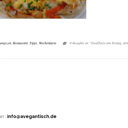
ungszeit
,
Restaurant
,
Tipps
,
Wochenkarte
0 thoughts on “FoodToGo am Freitag, den
an :
info@avegantisch.de