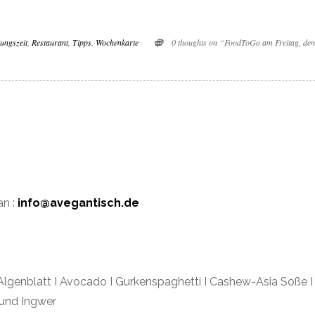
ungszeit
,
Restaurant
,
Tipps
,
Wochenkarte
0 thoughts on “FoodToGo am Freitag, den
an :
info@avegantisch.de
 Algenblatt I Avocado I Gurkenspaghetti I Cashew-Asia Soße I
 und Ingwer