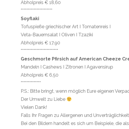
Abholpreis € 18,60
**********************
Soyflaki
Tofuspieße griechischer Art I Tomatenreis I
Veta-Bauernsalat I Oliven I Tzaziki
Abholpreis € 17,90
**************************
Geschmorte Pfirsich auf American Cheeze C
Mandeln I Cashews I Zitronen I Agavensirup
Abholpreis € 6,50
**************
P.S.: Bitte bringt, wenn möglich Eure eigenen Verp
Der Umwelt zu Liebe
Vielen Dank!
Falls Ihr Fragen zu Allergenen und Unverträglichkeit
Bei den Bildern handelt es sich um Beispiele, die als