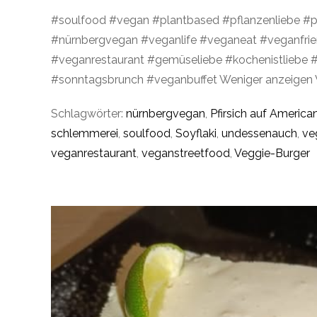
#soulfood #vegan #plantbased #pflanzenliebe #p
#nürnbergvegan #veganlife #veganeat #veganfri
#veganrestaurant #gemüseliebe #kochenistliebe
#sonntagsbrunch #veganbuffet Weniger anzeigen 
Schlagwörter:
nürnbergvegan
,
Pfirsich auf Americ
schlemmerei
,
soulfood
,
Soyflaki
,
undessenauch
,
ve
veganrestaurant
,
veganstreetfood
,
Veggie-Burger