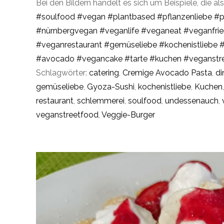
Bei den Bildern handelt es sich um Beispiele, die als
#soulfood
#vegan
#plantbased
#pflanzenliebe
#p
#nürnbergvegan
#veganlife
#veganeat
#veganfrie
#veganrestaurant
#gemüseliebe
#kochenistliebe
#avocado
#vegancake
#tarte
#kuchen
#veganstr
Schlagwörter:
catering
,
Cremige Avocado Pasta
,
di
gemüseliebe
,
Gyoza-Sushi
,
kochenistliebe
,
Kuchen
restaurant
,
schlemmerei
,
soulfood
,
undessenauch
,
veganstreetfood
,
Veggie-Burger