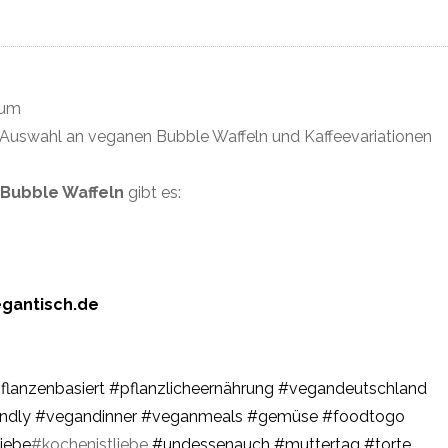
aum
re Auswahl an veganen Bubble Waffeln und Kaffeevariationen
Bubble Waffeln
gibt es:
gantisch.de
flanzenbasiert
#pflanzlicheernährung
#vegandeutschland
ndly
#vegandinner
#veganmeals
#gemüse
#foodtogo
iebe
#kochenistliebe
#undessenauch
#muttertag
#torte