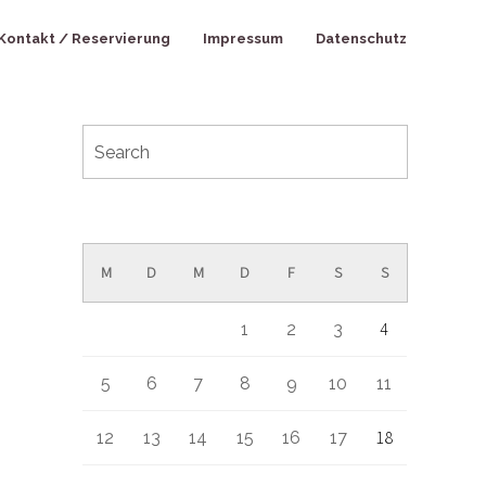
Kontakt / Reservierung
Impressum
Datenschutz
Mai 2025
M
D
M
D
F
S
S
4
1
2
3
5
6
7
8
9
10
11
18
12
13
14
15
16
17