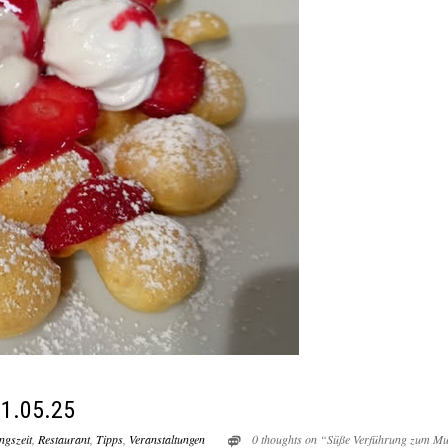
1.05.25
ngszeit
,
Restaurant
,
Tipps
,
Veranstaltungen
0 thoughts on “Süße Verführung zum Mut