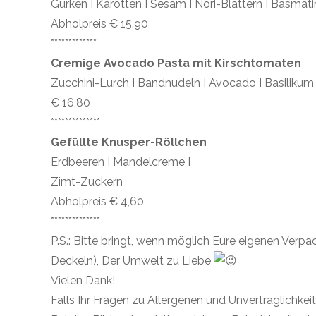
Gurken I Karotten I Sesam I Nori-Blättern I Basmatir
Abholpreis € 15,90
*************
Cremige Avocado Pasta mit Kirschtomaten
Zucchini-Lurch I Bandnudeln I Avocado I Basiliku
€ 16,80
**************
Gefüllte Knusper-Röllchen
Erdbeeren I Mandelcreme I
Zimt-Zuckern
Abholpreis € 4,60
**************
P.S.: Bitte bringt, wenn möglich Eure eigenen Ver
Deckeln), Der Umwelt zu Liebe
Vielen Dank!
Falls Ihr Fragen zu Allergenen und Unverträglichkeit