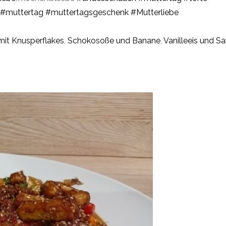
#muttertag
#muttertagsgeschenk
#Mutterliebe
mit Knusperflakes
,
Schokosoße und Banane
,
Vanilleeis und S