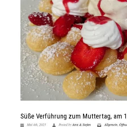
Süße Verführung zum Muttertag, am 1
Mai 4th, 2025
Posted by
Atra & Stefan
Allgemein
,
Öffnu