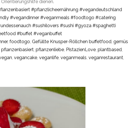
 Orientierungshilfe dienen.
flanzenbasiert
#pflanzlicheernährung
#vegandeutschland
ndly
#vegandinner
#veganmeals
#foodtogo
#catering
#undessenauch
#sushilovers
#sushi
#gyoza
#spaghetti
eetfood
#buffet
#veganbuffet
nner
,
foodtogo
,
Gefüllte Knusper-Röllchen buffetfood
,
gemüs
,
pflanzenbasiert
,
pflanzenliebe
,
PistazienLove
,
plantbased
,
vegan
,
vegancake
,
veganlife
,
veganmeals
,
veganrestaurant
,