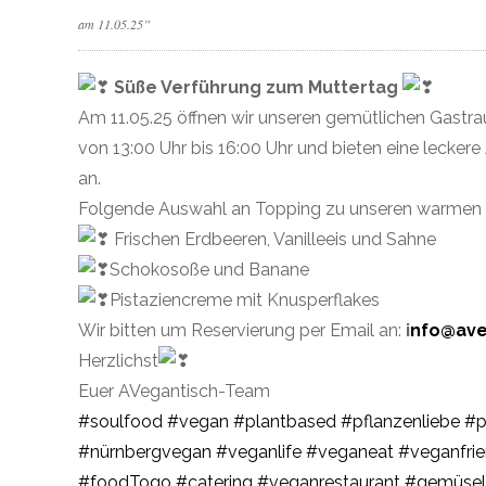
am 11.05.25”
Süße Verführung zum Muttertag
Am 11.05.25 öffnen wir unseren gemütlichen Gastr
von 13:00 Uhr bis 16:00 Uhr und bieten eine lecke
an.
Folgende Auswahl an Topping zu unseren warmen
Frischen Erdbeeren, Vanilleeis und Sahne
Schokosoße und Banane
Pistaziencreme mit Knusperflakes
Wir bitten um Reservierung per Email an:
i
nfo@ave
Herzlichst
Euer AVegantisch-Team
#soulfood
#vegan
#plantbased
#pflanzenliebe
#p
#nürnbergvegan
#veganlife
#veganeat
#veganfrie
#foodTogo
#catering
#veganrestaurant
#gemüsel