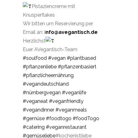
Pistaziencreme mit
Knusperflakes
Wir bitten um Reservierung per
Email an:
i
nfo@avegantisch.de
Herzlichst
Euer AVegantisch-Team
#soulfood
#vegan
#plantbased
#pflanzenliebe
#pflanzenbasiert
#pflanzlicheernährung
#vegandeutschland
#nürnbergvegan
#veganlife
#veganeat
#veganfriendly
#vegandinner
#veganmeals
#gemüse
#foodtogo
#foodTogo
#catering
#veganrestaurant
#gemüseliebe
#kochenistliebe