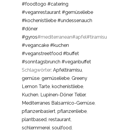
#foodtogo
#catering
#veganrestaurant
#gemüseliebe
#kochenistliebe
#undessenauch
#döner
#gyros
#mediterranean#apfel#tiramisu
#vegancake
#kuchen
#veganstreetfood
#buffet
#sonntagsbrunch
#veganbuffet
Schlagwörter:
Apfeltiramisu
,
gemüse
,
gemüseliebe
,
Greeny
Lemon Tarte
,
kochenistliebe
,
Kuchen
,
Lupinen-Döner Teller
,
Mediterranes Balsamico-Gemüse
,
pflanzenbasiert
,
pflanzenliebe
,
plantbased
,
restaurant
,
schlemmerei
,
soulfood
,