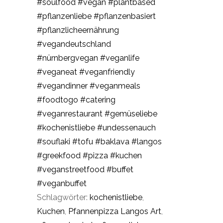
#soulfood
#vegan
#plantbased
#pflanzenliebe
#pflanzenbasiert
#pflanzlicheernährung
#vegandeutschland
#nürnbergvegan
#veganlife
#veganeat
#veganfriendly
#vegandinner
#veganmeals
#foodtogo
#catering
#veganrestaurant
#gemüseliebe
#kochenistliebe
#undessenauch
#souflaki
#tofu
#baklava
#langos
#greekfood
#pizza
#kuchen
#veganstreetfood
#buffet
#veganbuffet
Schlagwörter:
kochenistliebe
,
Kuchen
,
Pfannenpizza Langos Art
,