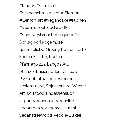
#langos
#schnitzel
#wienerschnitzel
#pita
#lemon
#LemonTart
#vegancake
#kuchen
#veganstreetfood
#buffet
#sonntagsbrunch
#veganbuffet
Schlagwörter:
gemüse
,
gemüseliebe
,
Greeny Lemon Tarte
,
kochenistliebe
,
Kuchen
,
Pfannenpizza Langos Art
,
pflanzenbasiert
,
pflanzenliebe
,
Pizza
,
plantbased
,
restaurant
,
schlemmerei
,
Sojaschnitzel Wiener
Art
,
soulfood
,
undessenauch
,
vegan
,
vegancake
,
veganlife
,
veganmeals
,
veganrestaurant
,
veganstreetfood
,
Veggie-Burger