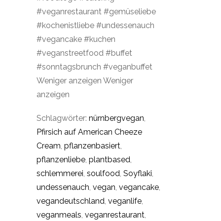
#veganrestaurant #gemüseliebe
#kochenistliebe #undessenauch
#vegancake #kuchen
#veganstreetfood #buffet
#sonntagsbrunch #veganbuffet
Weniger anzeigen Weniger
anzeigen
Schlagwörter:
nürnbergvegan
,
Pfirsich auf American Cheeze
Cream
,
pflanzenbasiert
,
pflanzenliebe
,
plantbased
,
schlemmerei
,
soulfood
,
Soyflaki
,
undessenauch
,
vegan
,
vegancake
,
vegandeutschland
,
veganlife
,
veganmeals
,
veganrestaurant
,