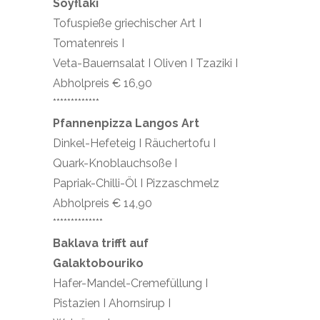
Soyflaki
Tofuspieße griechischer Art I
Tomatenreis I
Veta-Bauernsalat I Oliven I Tzaziki I
Abholpreis € 16,90
*************
Pfannenpizza Langos Art
Dinkel-Hefeteig I Räuchertofu I
Quark-Knoblauchsoße I
Papriak-Chilli-Öl I Pizzaschmelz
Abholpreis € 14,90
**************
Baklava trifft auf
Galaktobouriko
Hafer-Mandel-Cremefüllung I
Pistazien I Ahornsirup I