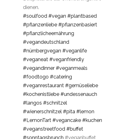
dienen.
#soulfood
#vegan
#plantbased
#pflanzenliebe
#pflanzenbasiert
#pflanzlicheernährung
#vegandeutschland
#nürnbergvegan
#veganlife
#veganeat
#veganfriendly
#vegandinner
#veganmeals
#foodtogo
#catering
#veganrestaurant
#gemüseliebe
#kochenistliebe
#undessenauch
#langos
#schnitzel
#wienerschnitzel
#pita
#lemon
#LemonTart
#vegancake
#kuchen
#veganstreetfood
#buffet
#sonntagsbrunch
#veganbuffet