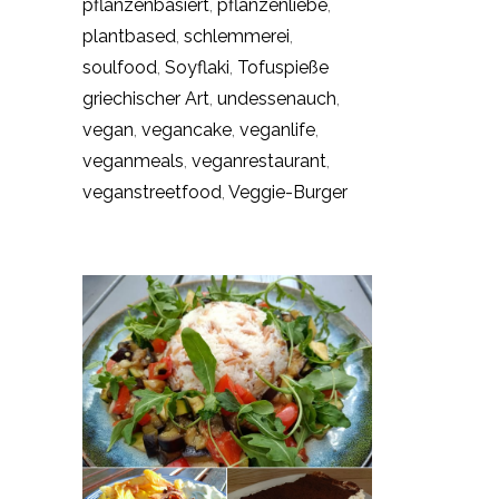
pflanzenbasiert
,
pflanzenliebe
,
plantbased
,
schlemmerei
,
soulfood
,
Soyflaki
,
Tofuspieße
griechischer Art
,
undessenauch
,
vegan
,
vegancake
,
veganlife
,
veganmeals
,
veganrestaurant
,
veganstreetfood
,
Veggie-Burger