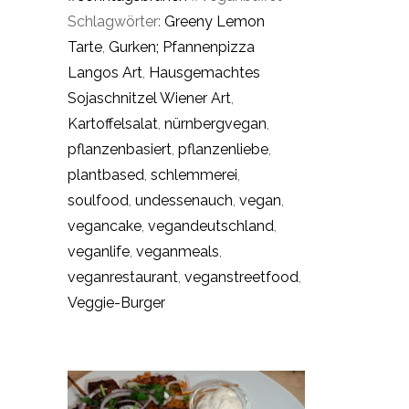
Schlagwörter:
Greeny Lemon
Tarte
,
Gurken; Pfannenpizza
Langos Art
,
Hausgemachtes
Sojaschnitzel Wiener Art
,
Kartoffelsalat
,
nürnbergvegan
,
pflanzenbasiert
,
pflanzenliebe
,
plantbased
,
schlemmerei
,
soulfood
,
undessenauch
,
vegan
,
vegancake
,
vegandeutschland
,
veganlife
,
veganmeals
,
veganrestaurant
,
veganstreetfood
,
Veggie-Burger