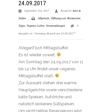
24.09.2017
September 3rd, 2017
Posted by
Atra &
Stefan
Allgemein
,
Öffnungszeit
,
Restaurant
,
Tipps
,
Veganes Leben
,
Veranstaltungen
0
thoughts on “Sonntags Brunch am 24.09.2017”
AVeganTisch Mittagsbuffet
Es ist wieder soweit.
Am Sonntag den 24.09.2017 von 11
bis 14 Uhr findet unser veganes
Mittagsbuffet statt.
Zur Auswahl stehen drei warme
Hauptgerichte sowie verschiedene
kalte Speisen, Aufstriche und
natürlich leckerere Süßspeisen.
Um rechtzeitige Reservierung wird