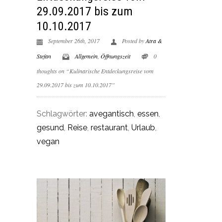
29.09.2017 bis zum
10.10.2017
September 26th, 2017
Posted by
Atra &
Stefan
Allgemein
,
Öffnungszeit
0
thoughts on “Kulinarische Entdeckungsreise vom
29.09.2017 bis zum 10.10.2017”
Schlagwörter:
avegantisch
,
essen
,
gesund
,
Reise
,
restaurant
,
Urlaub
,
vegan