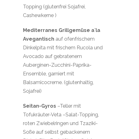
Topping (glutenfrei Sojafrei,
Cashewkerne )
Mediterranes Grillgemüse a`la
Avegantisch
auf ofenfrischem
Dinkelpita mit frischem Rucola und
Avocado auf gebratenem
Auberginen-Zucchini-Paprika-
Ensemble, garniert mit
Balsamicocreme. (glutenhaltig,
Sojafrei)
Seitan-Gyros
–Teller mit
Tofukräuter-Veta –Salat-Topping,
roten Zwiebelringen und Tzaziki-
Soße auf selbst gebackenem