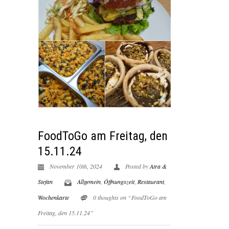
FoodToGo am Freitag, den
15.11.24
November 10th, 2024
Posted by
Atra &
Stefan
Allgemein
,
Öffnungszeit
,
Restaurant
,
Wochenkarte
0 thoughts on “FoodToGo am
Freitag, den 15.11.24”