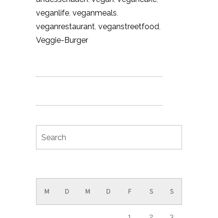
veganlife
,
veganmeals
,
veganrestaurant
,
veganstreetfood
,
Veggie-Burger
November 2024
M
D
M
D
F
S
S
1
2
3