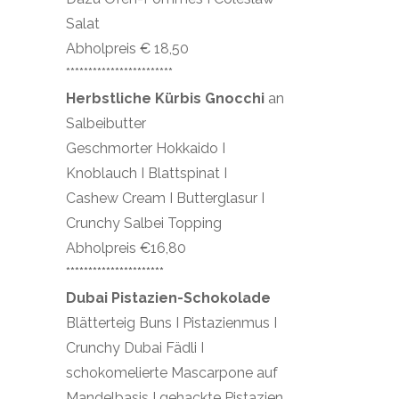
Salat
Abholpreis € 18,50
************************
Herbstliche Kürbis Gnocchi
an
Salbeibutter
Geschmorter Hokkaido I
Knoblauch I Blattspinat I
Cashew Cream I Butterglasur I
Crunchy Salbei Topping
Abholpreis €16,80
**********************
Dubai Pistazien-Schokolade
Blätterteig Buns I Pistazienmus I
Crunchy Dubai Fädli I
schokomelierte Mascarpone auf
Mandelbasis I gehackte Pistazien