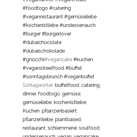
#foodtogo
#catering
#veganrestaurant
#gemüseliebe
#kochenistliebe
#undessenauch
#burger
#burgerlover
#dubaichocolate
#dubaischokolade
#gnocchi
#vegancake
#kuchen
#veganstreetfood
#buffet
#sonntagsbrunch
#veganbuffet
Schlagwörter:
buffetfood
,
catering
,
dinner
,
foodtogo
,
gemüse
,
gemüseliebe
,
kochenistliebe
,
Kuchen
,
pflanzenbasiert
,
pflanzenliebe
,
plantbased
,
restaurant
,
schlemmerei
,
soulfood
,
undessenauch
,
vegan
,
vegancake
,