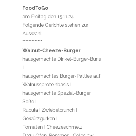
FoodToGo
am Freitag den 15.11.24
Folgende Gerichte stehen zur
Auswahl:
*************
Walnut-Cheeze-Burger
hausgemachte Dinkel-Burger-Buns
I
hausgemachtes Burger-Patties auf
Walnussproteinbasis I
hausgemachte Spezial-Burger
Soße I
Rucula I Zwiebelcrunch I
Gewürzgurken I
Tomaten I Cheezeschmelz
Dazu Ofen-Pommes I Coleslaw