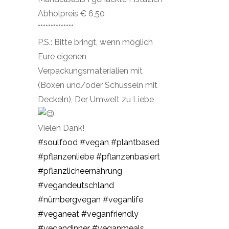
Abholpreis € 6,50
**************
P.S.: Bitte bringt, wenn möglich
Eure eigenen
Verpackungsmaterialien mit
(Boxen und/oder Schüsseln mit
Deckeln), Der Umwelt zu Liebe
Vielen Dank!
#soulfood
#vegan
#plantbased
#pflanzenliebe
#pflanzenbasiert
#pflanzlicheernährung
#vegandeutschland
#nürnbergvegan
#veganlife
#veganeat
#veganfriendly
#vegandinner
#veganmeals