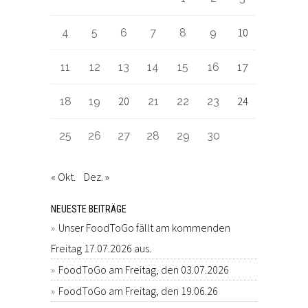
10
4
5
6
7
8
9
11
12
13
14
15
16
17
20
24
18
19
21
22
23
25
26
27
28
29
30
« Okt.
Dez. »
NEUESTE BEITRÄGE
Unser FoodToGo fällt am kommenden
Freitag 17.07.2026 aus.
FoodToGo am Freitag, den 03.07.2026
FoodToGo am Freitag, den 19.06.26