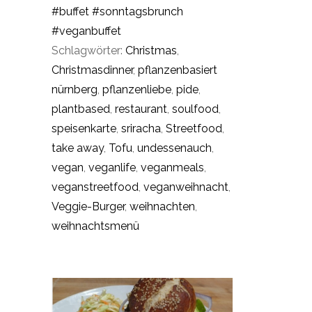
#buffet
#sonntagsbrunch
#veganbuffet
Schlagwörter:
Christmas
,
Christmasdinner
,
pflanzenbasiert
nürnberg
,
pflanzenliebe
,
pide
,
plantbased
,
restaurant
,
soulfood
,
speisenkarte
,
sriracha
,
Streetfood
,
take away
,
Tofu
,
undessenauch
,
vegan
,
veganlife
,
veganmeals
,
veganstreetfood
,
veganweihnacht
,
Veggie-Burger
,
weihnachten
,
weihnachtsmenü