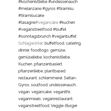
#kochenistliebe
#undessenauch
#melanzane
#gyros
#tiramisu
#tiramisucake
#lasagne
#vegancake
#kuchen
#veganstreetfood
#buffet
#sonntagsbrunch
#veganbuffet
Schlagwörter:
buffetfood
,
catering
,
dinner
,
foodtogo
,
gemüse
,
gemüseliebe
,
kochenistliebe
,
Kuchen
,
pflanzenbasiert
,
pflanzenliebe
,
plantbased
,
restaurant
,
schlemmerei
,
Seitan-
Gyros
,
soulfood
,
undessenauch
,
vegan
,
vegancake
,
veganlife
,
veganmeals
,
veganrestaurant
,
veganstreetfood
,
Veggie-Burger