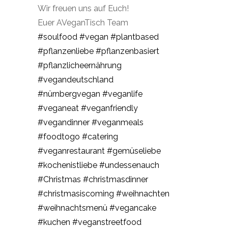
Wir freuen uns auf Euch!
Euer AVeganTisch Team
#soulfood
#vegan
#plantbased
#pflanzenliebe
#pflanzenbasiert
#pflanzlicheernährung
#vegandeutschland
#nürnbergvegan
#veganlife
#veganeat
#veganfriendly
#vegandinner
#veganmeals
#foodtogo
#catering
#veganrestaurant
#gemüseliebe
#kochenistliebe
#undessenauch
#Christmas
#christmasdinner
#christmasiscoming
#weihnachten
#weihnachtsmenü
#vegancake
#kuchen
#veganstreetfood