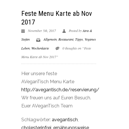
Feste Menu Karte ab Nov
2017
November 5th, 2017
Posted by
Atra &
Stefan
Allgemein
,
Restaurant
,
Tipps
,
Veganes
Leben
,
Wochenkarte
0 thoughts on “Feste
Menu Karte ab Nov 2017”
Hier unsere feste
AVeganTisch Menu Karte
http://avegantisch.de/reservierung/
Wir freuen uns auf Euren Besuch.
Euer AVeganTisch Team
Schlagwörter:
avegantisch
,
cholesterinfrei
,
ernährungsweise
,