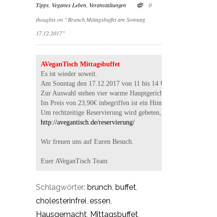
Tipps
,
Veganes Leben
,
Veranstaltungen
0
thoughts on “Brunch Mittagsbuffet am Sonnatg
17.12.2017”
AVeganTisch Mittagsbuffet
Es ist wieder soweit. 
Am Sonntag den 17.12.2017 von 11 bis 14 Uhr findet unser vegan
Zur Auswahl stehen vier warme Hauptgerichte sowie verschiedene 
Im Preis von 23,90€ inbegriffen ist ein Himbi-Holler-Aperitif.
http://avegantisch.de/reservierung/
Wir freuen uns auf Euren Besuch. 

Euer AVeganTisch Team
Schlagwörter:
brunch
,
buffet
,
cholesterinfrei
,
essen
,
Hausgemacht
,
Mittagsbuffet
,