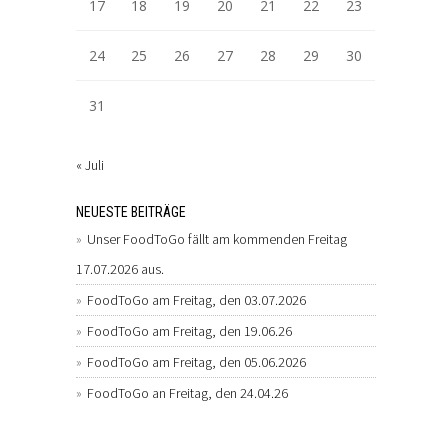
17
18
19
20
21
22
23
24
25
26
27
28
29
30
31
« Juli
NEUESTE BEITRÄGE
Unser FoodToGo fällt am kommenden Freitag
17.07.2026 aus.
FoodToGo am Freitag, den 03.07.2026
FoodToGo am Freitag, den 19.06.26
FoodToGo am Freitag, den 05.06.2026
FoodToGo an Freitag, den 24.04.26