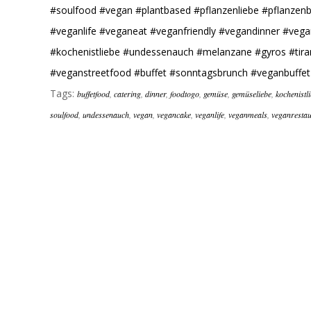
#soulfood
#vegan
#plantbased
#pflanzenliebe
#pflanzenb
#veganlife
#veganeat
#veganfriendly
#vegandinner
#vega
#kochenistliebe
#undessenauch
#melanzane
#gyros
#tir
#veganstreetfood
#buffet
#sonntagsbrunch
#veganbuffet
Tags:
buffetfood
,
catering
,
dinner
,
foodtogo
,
gemüse
,
gemüseliebe
,
kochenistl
soulfood
,
undessenauch
,
vegan
,
vegancake
,
veganlife
,
veganmeals
,
veganresta