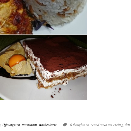
n
,
Öffnungszeit
,
Restaurant
,
Wochenkarte
0 thoughts on “FoodToGo am Freitag, den