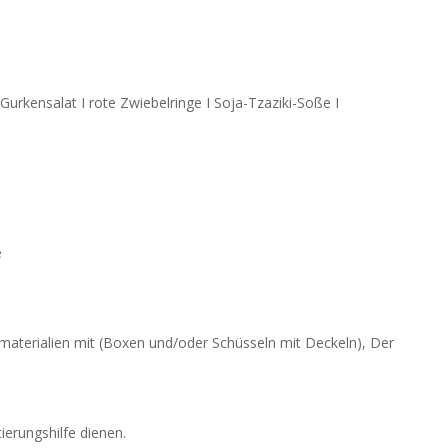
rkensalat I rote Zwiebelringe I Soja-Tzaziki-Soße I
e
smaterialien mit (Boxen und/oder Schüsseln mit Deckeln), Der
tierungshilfe dienen.