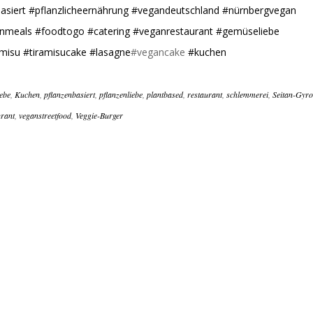
asiert
#pflanzlicheernährung
#vegandeutschland
#nürnbergvegan
nmeals
#foodtogo
#catering
#veganrestaurant
#gemüseliebe
amisu
#tiramisucake
#lasagne
#vegancake
#kuchen
iebe
,
Kuchen
,
pflanzenbasiert
,
pflanzenliebe
,
plantbased
,
restaurant
,
schlemmerei
,
Seitan-Gyro
urant
,
veganstreetfood
,
Veggie-Burger