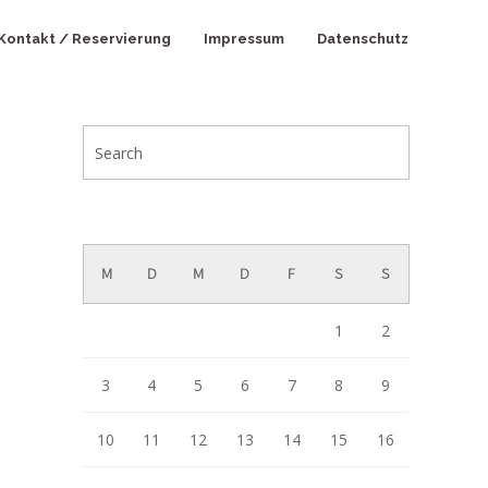
Kontakt / Reservierung
Impressum
Datenschutz
August 2026
M
D
M
D
F
S
S
1
2
3
4
5
6
7
8
9
10
11
12
13
14
15
16