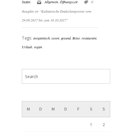
Stefan
Allgemein
,
Öffnungszeit
0
thoughts on “Kulinarische Entdeckungsreise vom
29.09.2017 bis zum 10.10.2017”
Tags:
avegantisch
,
essen
,
gesund
,
Reise
,
restaurant
,
Urlaub
,
vegan
August 2026
M
D
M
D
F
S
S
1
2