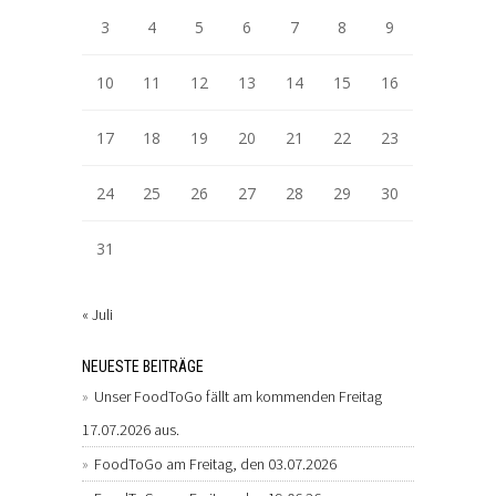
3
4
5
6
7
8
9
10
11
12
13
14
15
16
17
18
19
20
21
22
23
24
25
26
27
28
29
30
31
« Juli
NEUESTE BEITRÄGE
Unser FoodToGo fällt am kommenden Freitag
17.07.2026 aus.
FoodToGo am Freitag, den 03.07.2026