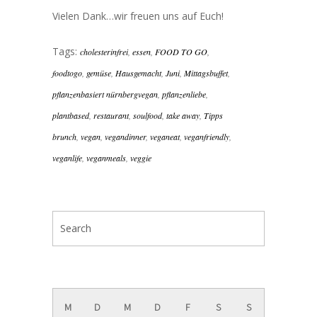
Vielen Dank…wir freuen uns auf Euch!
Tags:
cholesterinfrei
,
essen
,
FOOD TO GO
,
foodtogo
,
gemüse
,
Hausgemacht
,
Juni
,
Mittagsbuffet
,
pflanzenbasiert nürnbergvegan
,
pflanzenliebe
,
plantbased
,
restaurant
,
soulfood
,
take away
,
Tipps
brunch
,
vegan
,
vegandinner
,
veganeat
,
veganfriendly
,
veganlife
,
veganmeals
,
veggie
August 2026
M
D
M
D
F
S
S