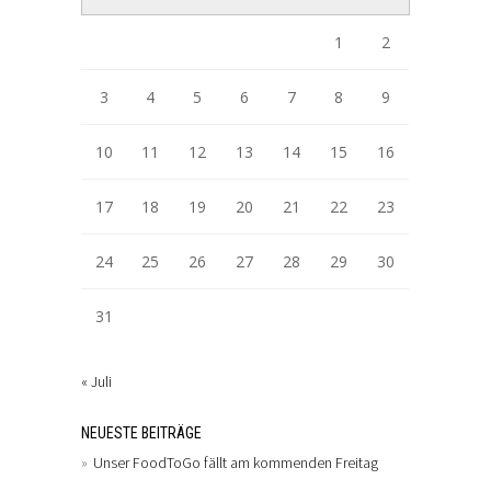
1
2
3
4
5
6
7
8
9
10
11
12
13
14
15
16
17
18
19
20
21
22
23
24
25
26
27
28
29
30
31
« Juli
NEUESTE BEITRÄGE
Unser FoodToGo fällt am kommenden Freitag