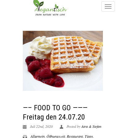
—– FOOD TO GO ———
Freitag den 24.07.20
Juli 22nd, 2020
Posted by
Atra & Stefan
Allgemein
,
Öffnungszeit
,
Restaurant
,
Tipps
,