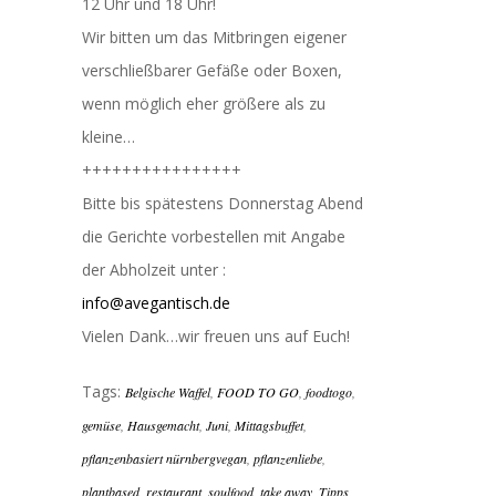
12 Uhr und 18 Uhr!
Wir bitten um das Mitbringen eigener
verschließbarer Gefäße oder Boxen,
wenn möglich eher größere als zu
kleine…
++++++++++++++++
Bitte bis spätestens Donnerstag Abend
die Gerichte vorbestellen mit Angabe
der Abholzeit unter :
info@avegantisch.de
Vielen Dank…wir freuen uns auf Euch!
Tags:
Belgische Waffel
,
FOOD TO GO
,
foodtogo
,
gemüse
,
Hausgemacht
,
Juni
,
Mittagsbuffet
,
pflanzenbasiert nürnbergvegan
,
pflanzenliebe
,
plantbased
,
restaurant
,
soulfood
,
take away
,
Tipps