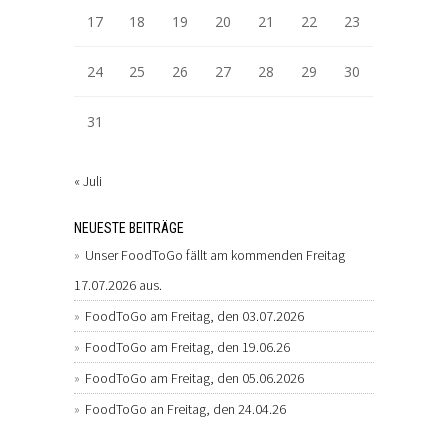
17
18
19
20
21
22
23
24
25
26
27
28
29
30
31
« Juli
NEUESTE BEITRÄGE
Unser FoodToGo fällt am kommenden Freitag
17.07.2026 aus.
FoodToGo am Freitag, den 03.07.2026
FoodToGo am Freitag, den 19.06.26
FoodToGo am Freitag, den 05.06.2026
FoodToGo an Freitag, den 24.04.26