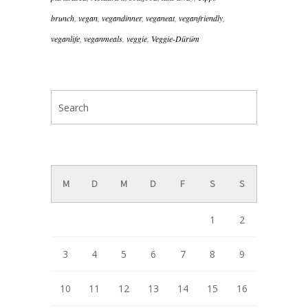
brunch
,
vegan
,
vegandinner
,
veganeat
,
veganfriendly
,
veganlife
,
veganmeals
,
veggie
,
Veggie-Dürüm
August 2026
M
D
M
D
F
S
S
1
2
3
4
5
6
7
8
9
10
11
12
13
14
15
16