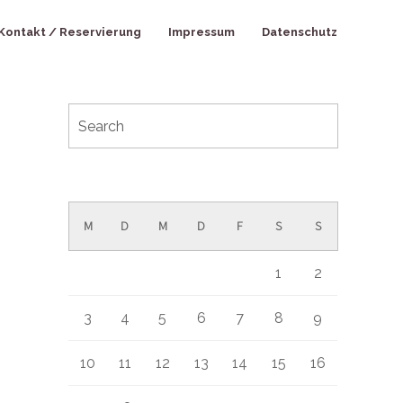
Kontakt / Reservierung
Impressum
Datenschutz
August 2026
M
D
M
D
F
S
S
1
2
3
4
5
6
7
8
9
10
11
12
13
14
15
16