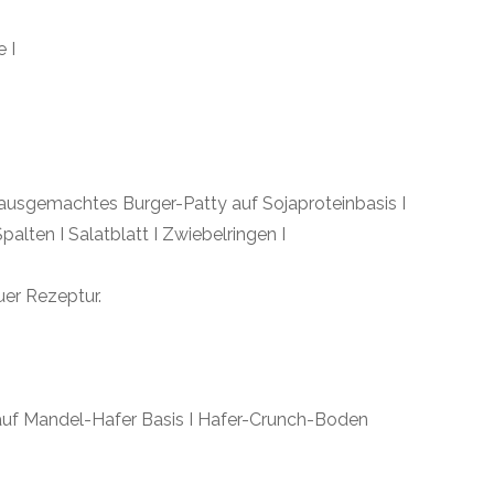
 I
sgemachtes Burger-Patty auf Sojaproteinbasis I
en I Salatblatt I Zwiebelringen I
er Rezeptur.
uf Mandel-Hafer Basis I Hafer-Crunch-Boden