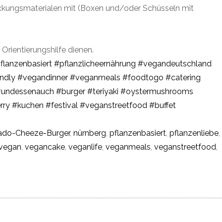
packungsmaterialen mit (Boxen und/oder Schüsseln mit
 Orientierungshilfe dienen.
flanzenbasiert
#pflanzlicheernährung
#vegandeutschland
ndly
#vegandinner
#veganmeals
#foodtogo
#catering
#undessenauch
#burger
#teriyaki
#oystermushrooms
rry
#kuchen
#festival
#veganstreetfood
#buffet
ado-Cheeze-Burger
,
nürnberg
,
pflanzenbasiert
,
pflanzenliebe
,
vegan
,
vegancake
,
veganlife
,
veganmeals
,
veganstreetfood
,