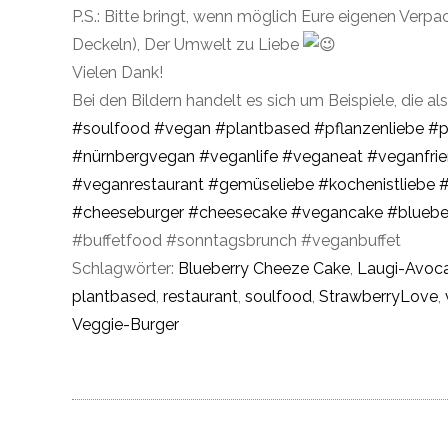
P.S.: Bitte bringt, wenn möglich Eure eigenen Ver
Deckeln), Der Umwelt zu Liebe
Vielen Dank!
Bei den Bildern handelt es sich um Beispiele, die als
#soulfood
#vegan
#plantbased
#pflanzenliebe
#p
#nürnbergvegan
#veganlife
#veganeat
#veganfrie
#veganrestaurant
#gemüseliebe
#kochenistliebe
#cheeseburger
#cheesecake
#vegancake
#bluebe
#buffetfood #sonntagsbrunch #veganbuffet
Schlagwörter:
Blueberry Cheeze Cake
,
Laugi-Avoc
plantbased
,
restaurant
,
soulfood
,
StrawberryLove
,
Veggie-Burger