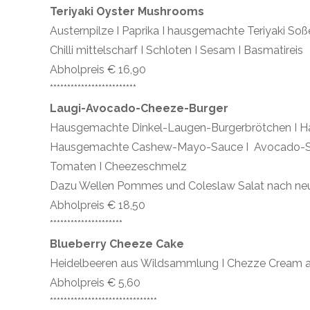
Teriyaki Oyster Mushrooms
Austernpilze I Paprika I hausgemachte Teriyaki Soße
Chilli mittelscharf I Schloten I Sesam I Basmatireis
Abholpreis € 16,90
*************************
Laugi-Avocado-Cheeze-Burger
Hausgemachte Dinkel-Laugen-Burgerbrötchen I Hau
Hausgemachte Cashew-Mayo-Sauce I Avocado-Spalt
Tomaten I Cheezeschmelz
Dazu Wellen Pommes und Coleslaw Salat nach neu
Abholpreis € 18,50
*********************
Blueberry Cheeze Cake
Heidelbeeren aus Wildsammlung I Chezze Cream a
Abholpreis € 5,60
*******************************