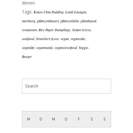
dienen.
Tags:
Kokos-Chia-Pudding
,
Lentil Lasagne
,
nürnberg
,
pflanzenbasiert
,
pflanzenliebe
,
plantbased
,
restaurant
,
Rice Paper Dumplings
,
Seitan-Gyros
,
soulfood
,
StrawberryLove
,
vegan
,
vegancake
,
veganlife
,
veganmeals
,
veganstreetfood
,
Veggie-
Burger
August 2026
M
D
M
D
F
S
S