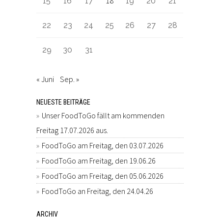
18
15
16
17
19
20
21
22
23
24
25
26
27
28
29
30
31
« Juni
Sep. »
NEUESTE BEITRÄGE
Unser FoodToGo fällt am kommenden
Freitag 17.07.2026 aus.
FoodToGo am Freitag, den 03.07.2026
FoodToGo am Freitag, den 19.06.26
FoodToGo am Freitag, den 05.06.2026
FoodToGo an Freitag, den 24.04.26
ARCHIV