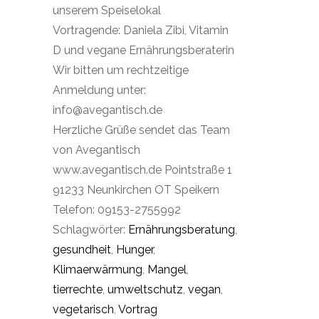
unserem Speiselokal
Vortragende: Daniela Zibi, Vitamin
D und vegane Ernährungsberaterin
Wir bitten um rechtzeitige
Anmeldung unter:
info@avegantisch.de
Herzliche Grüße sendet das Team
von Avegantisch
www.avegantisch.de Pointstraße 1
91233 Neunkirchen OT Speikern
Telefon: 09153-2755992
Schlagwörter:
Ernährungsberatung
,
gesundheit
,
Hunger
,
Klimaerwärmung
,
Mangel
,
tierrechte
,
umweltschutz
,
vegan
,
vegetarisch
,
Vortrag