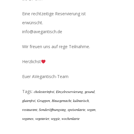
Eine rechtzeitige Reservierung ist
erwünscht.
info@avegantisch.de
Wir freuen uns auf rege Teilnahme.
Herzlichst
Euer AVegantisch-Team
Tags:
cholesterinfrei
,
Einzelreservierung
,
gesund
,
glutenfrei
,
Gruppen
,
Hausgemacht
,
kulinarisch
,
restaurant
,
Sonderöffnungstag
,
speisenkarte
,
vegan
,
veganes
,
vegetarier
,
veggie
,
wochenkarte