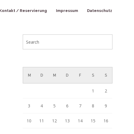
Kontakt / Reservierung
Impressum
Datenschutz
August 2026
M
D
M
D
F
S
S
1
2
3
4
5
6
7
8
9
10
11
12
13
14
15
16