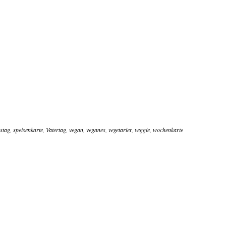
stag
,
speisenkarte
,
Vatertag
,
vegan
,
veganes
,
vegetarier
,
veggie
,
wochenkarte