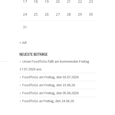
17
18
19
20
21
22
23
24
25
26
27
28
29
30
31
« Juli
NEUESTE BEITRÄGE
Unser FoodToGo fällt am kommenden Freitag
17.07.2026 aus.
FoodToGo am Freitag, den 03.07.2026
FoodToGo am Freitag, den 19.06.26
FoodToGo am Freitag, den 05.06.2026
FoodToGo an Freitag, den 24.04.26