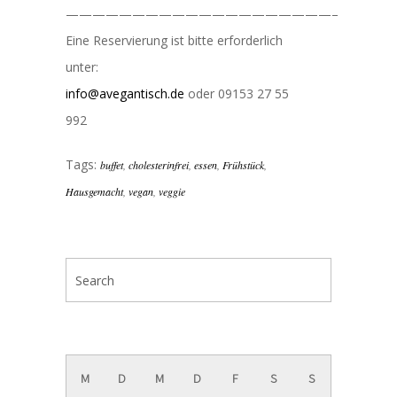
————————————————————–
Eine Reservierung ist bitte erforderlich
unter:
info@avegantisch.de
oder 09153 27 55
992
Tags:
buffet
,
cholesterinfrei
,
essen
,
Frühstück
,
Hausgemacht
,
vegan
,
veggie
August 2026
M
D
M
D
F
S
S