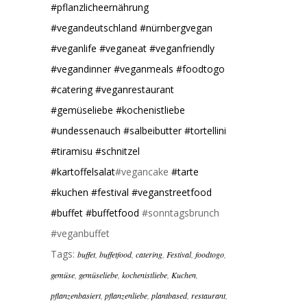
#pflanzlicheernährung
#vegandeutschland
#nürnbergvegan
#veganlife
#veganeat
#veganfriendly
#vegandinner
#veganmeals
#foodtogo
#catering
#veganrestaurant
#gemüseliebe
#kochenistliebe
#undessenauch
#salbeibutter
#tortellini
#tiramisu
#schnitzel
#kartoffelsalat
#vegancake
#tarte
#kuchen
#festival
#veganstreetfood
#buffet
#buffetfood
#sonntagsbrunch
#veganbuffet
Tags:
buffet
,
buffetfood
,
catering
,
Festival
,
foodtogo
,
gemüse
,
gemüseliebe
,
kochenistliebe
,
Kuchen
,
pflanzenbasiert
,
pflanzenliebe
,
plantbased
,
restaurant
,