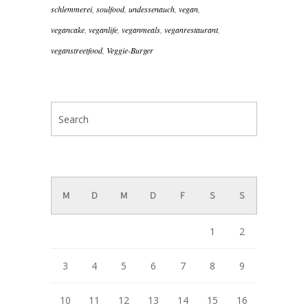
schlemmerei
,
soulfood
,
undessenauch
,
vegan
,
vegancake
,
veganlife
,
veganmeals
,
veganrestaurant
,
veganstreetfood
,
Veggie-Burger
August 2026
M
D
M
D
F
S
S
1
2
3
4
5
6
7
8
9
10
11
12
13
14
15
16