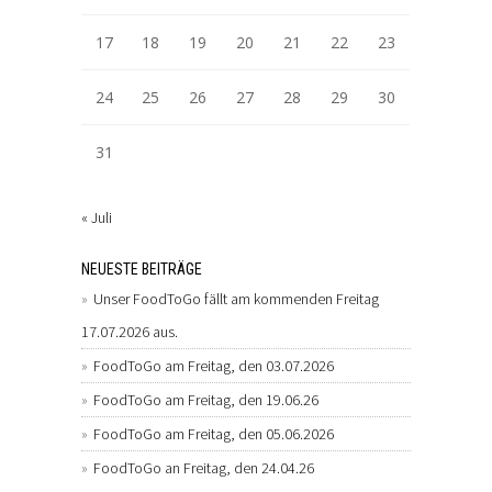
17
18
19
20
21
22
23
24
25
26
27
28
29
30
31
« Juli
NEUESTE BEITRÄGE
Unser FoodToGo fällt am kommenden Freitag
17.07.2026 aus.
FoodToGo am Freitag, den 03.07.2026
FoodToGo am Freitag, den 19.06.26
FoodToGo am Freitag, den 05.06.2026
FoodToGo an Freitag, den 24.04.26