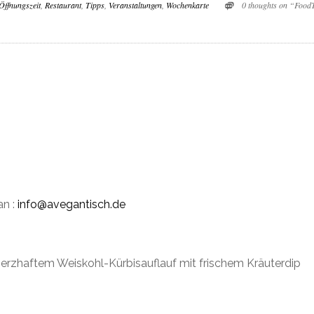
Öffnungszeit
,
Restaurant
,
Tipps
,
Veranstaltungen
,
Wochenkarte
0 thoughts on “Foo
n :
info@avegantisch.de
erzhaftem Weiskohl-Kürbisauflauf mit frischem Kräuterdip