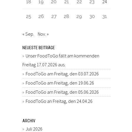
24
18
19
20
21
22
23
25
26
27
28
29
30
31
« Sep.
Nov. »
NEUESTE BEITRÄGE
Unser FoodToGo fällt am kommenden
Freitag 17.07.2026 aus.
FoodToGo am Freitag, den 03.07.2026
FoodToGo am Freitag, den 19.06.26
FoodToGo am Freitag, den 05.06.2026
FoodToGo an Freitag, den 24.04.26
ARCHIV
Juli 2026