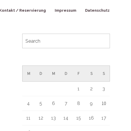
Kontakt / Reservierung
Impressum
Datenschutz
Oktober 2021
M
D
M
D
F
S
S
1
2
3
10
4
5
6
7
8
9
11
12
13
14
15
16
17