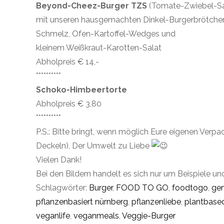
Beyond-Cheez-Burger TZS
(Tomate-Zwiebel-Sa
mit unseren hausgemachten Dinkel-Burgerbrötchen
Schmelz, Ofen-Kartoffel-Wedges und
kleinem Weißkraut-Karotten-Salat
Abholpreis € 14,-
**********
Schoko-Himbeertorte
Abholpreis € 3,80
**********
P.S.: Bitte bringt, wenn möglich Eure eigenen Ver
Deckeln), Der Umwelt zu Liebe
Vielen Dank!
Bei den Bildern handelt es sich nur um Beispiele un
Schlagwörter:
Burger
,
FOOD TO GO
,
foodtogo
,
ge
pflanzenbasiert nürnberg
,
pflanzenliebe
,
plantbase
veganlife
,
veganmeals
,
Veggie-Burger