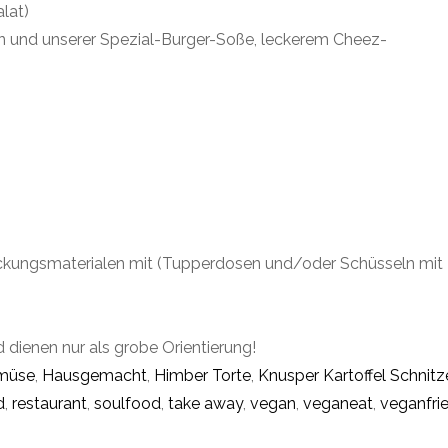
lat)
 und unserer Spezial-Burger-Soße, leckerem Cheez-
packungsmaterialen mit (Tupperdosen und/oder Schüsseln mit
d dienen nur als grobe Orientierung!
müse
,
Hausgemacht
,
Himber Torte
,
Knusper Kartoffel Schnitz
d
,
restaurant
,
soulfood
,
take away
,
vegan
,
veganeat
,
veganfri