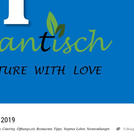
 2019
n
,
Catering
,
Öffnungszeit
,
Restaurant
,
Tipps
,
Veganes Leben
,
Veranstaltungen
0 thoug