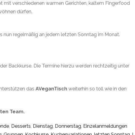
fet mit verschiedenen warmen Gerichten, kaltem Fingerfood
wöhnen dürfen.
s nun regelmäßig an jedem letzten Sonntag im Monat.
r Backkurse. Die Termine hierzu werden rechtzeitig unter
 unterstützen das
AVeganTisch
weiterhin so toll wie in den
ten Team.
ende
,
Desserts
,
Dienstag
,
Donnerstag
,
Einzelanmeldungen
g
,
Gruppen
,
Kochkurse
,
Kuchenvariationen
,
letzten Sonntag
,
L