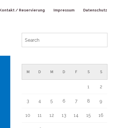
Kontakt / Reservierung
Impressum
Datenschutz
August 2026
M
D
M
D
F
S
S
1
2
3
4
5
6
7
8
9
10
11
12
13
14
15
16