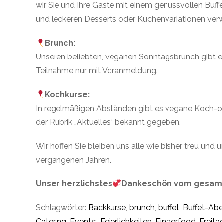
wir Sie und Ihre Gäste mit einem genussvollen Buf
und leckeren Desserts oder Kuchenvariationen ver
Brunch:
Unseren beliebten, veganen Sonntagsbrunch gibt e
Teilnahme nur mit Voranmeldung.
Kochkurse:
In regelmäßigen Abständen gibt es vegane Koch-ode
der Rubrik „Aktuelles“ bekannt gegeben.
Wir hoffen Sie bleiben uns alle wie bisher treu und
vergangenen Jahren.
Unser herzlichstes
Dankeschön vom gesam
Schlagwörter:
Backkurse
,
brunch
,
buffet
,
Buffet-Ab
Catering
,
Events:
,
Feierlichkeiten
,
Fingerfood
,
Freita