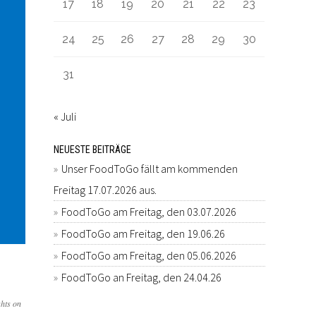
17
18
19
20
21
22
23
24
25
26
27
28
29
30
31
« Juli
NEUESTE BEITRÄGE
Unser FoodToGo fällt am kommenden
Freitag 17.07.2026 aus.
FoodToGo am Freitag, den 03.07.2026
FoodToGo am Freitag, den 19.06.26
FoodToGo am Freitag, den 05.06.2026
FoodToGo an Freitag, den 24.04.26
hts on