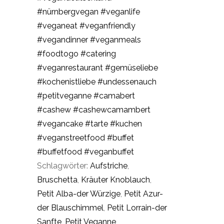
#nürnbergvegan
#veganlife
#veganeat
#veganfriendly
#vegandinner
#veganmeals
#foodtogo
#catering
#veganrestaurant
#gemüseliebe
#kochenistliebe
#undessenauch
#petitveganne
#camabert
#cashew
#cashewcamambert
#vegancake
#tarte
#kuchen
#veganstreetfood
#buffet
#buffetfood
#veganbuffet
Schlagwörter:
Aufstriche
,
Bruschetta
,
Kräuter Knoblauch
,
Petit Alba-der Würzige
,
Petit Azur-
der Blauschimmel
,
Petit Lorrain-der
Sanfte
,
Petit Veganne
,