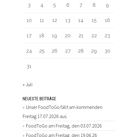
3
4
5
6
7
8
9
10
11
12
13
14
15
16
17
18
19
20
21
22
23
24
25
26
27
28
29
30
31
« Juli
NEUESTE BEITRÄGE
Unser FoodToGo fällt am kommenden
Freitag 17.07.2026 aus.
FoodToGo am Freitag, den 03.07.2026
FoodToGo am Freitag, den 19.06.26