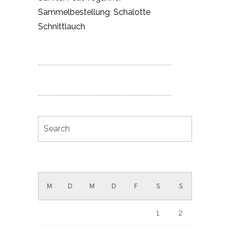
Sammelbestellung
,
Schalotte
Schnittlauch
August 2026
M
D
M
D
F
S
S
1
2