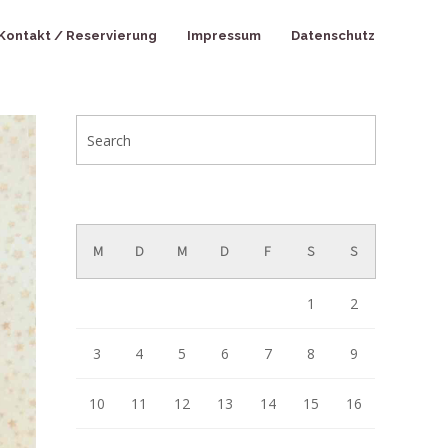
Kontakt / Reservierung
Impressum
Datenschutz
August 2026
M
D
M
D
F
S
S
1
2
3
4
5
6
7
8
9
10
11
12
13
14
15
16