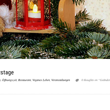
tstage
n
,
Öffnungszeit
,
Restaurant
,
Veganes Leben
,
Veranstaltungen
0 thoughts on “Geänder