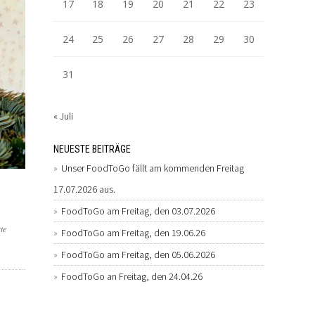
17
18
19
20
21
22
23
24
25
26
27
28
29
30
31
« Juli
NEUESTE BEITRÄGE
Unser FoodToGo fällt am kommenden Freitag
17.07.2026 aus.
FoodToGo am Freitag, den 03.07.2026
te
FoodToGo am Freitag, den 19.06.26
FoodToGo am Freitag, den 05.06.2026
FoodToGo an Freitag, den 24.04.26