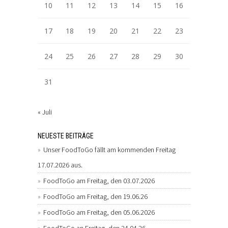
10
11
12
13
14
15
16
17
18
19
20
21
22
23
24
25
26
27
28
29
30
31
« Juli
NEUESTE BEITRÄGE
Unser FoodToGo fällt am kommenden Freitag
17.07.2026 aus.
FoodToGo am Freitag, den 03.07.2026
FoodToGo am Freitag, den 19.06.26
FoodToGo am Freitag, den 05.06.2026