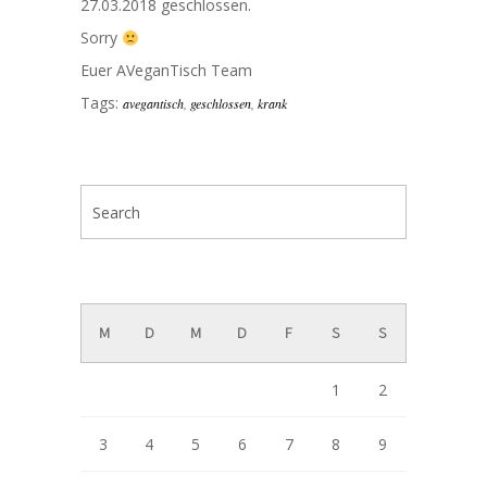
27.03.2018 geschlossen.
Sorry
Euer AVeganTisch Team
Tags:
avegantisch
,
geschlossen
,
krank
August 2026
M
D
M
D
F
S
S
1
2
3
4
5
6
7
8
9